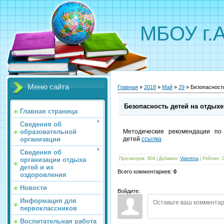
МБОУ г.
Меню сайта
Главная
»
2018
»
Май
»
29
» Безопасност
Безопасность детей на отдыхе
Главная страница
Сведения об
образовательной
Методические рекомендации по
организации
детей
ссылка
Сведения об
организации отдыха
Просмотров
:
604
|
Добавил
:
Valentina
|
Рейтинг
:
детей и их
Всего комментариев
:
0
оздоровления
Новости
Войдите:
Информация для
первоклассников
Воспитательная работа