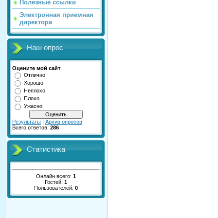
Полезные ссылки
Электронная приемная
директора
Наш опрос
Оцените мой сайт
Отлично
Хорошо
Неплохо
Плохо
Ужасно
Результаты
|
Архив опросов
Всего ответов:
286
Статистика
Онлайн всего:
1
Гостей:
1
Пользователей:
0