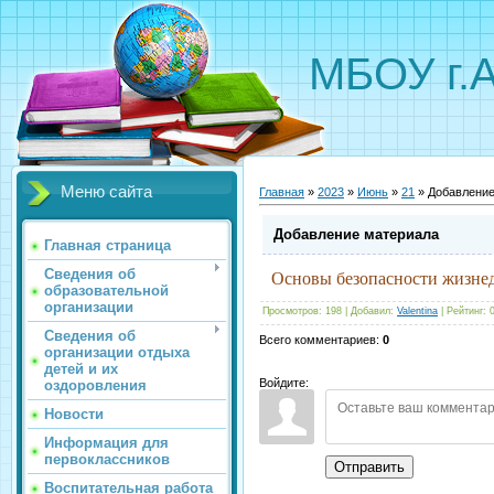
МБОУ г.
Меню сайта
Главная
»
2023
»
Июнь
»
21
» Добавление
Добавление материала
Главная страница
Сведения об
Основы безопасности жизне
образовательной
организации
Просмотров
:
198
|
Добавил
:
Valentina
|
Рейтинг
:
Сведения об
Всего комментариев
:
0
организации отдыха
детей и их
Войдите:
оздоровления
Новости
Информация для
первоклассников
Отправить
Воспитательная работа