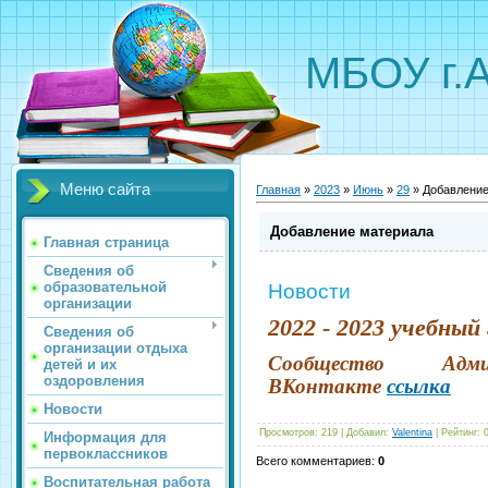
МБОУ г.
Меню сайта
Главная
»
2023
»
Июнь
»
29
» Добавление
Добавление материала
Главная страница
Сведения об
образовательной
Новости
организации
2022 - 2023 учебный 
Сведения об
организации отдыха
Сообщество Ад
детей и их
оздоровления
ВКонтакте
ссылка
Новости
Просмотров
:
219
|
Добавил
:
Valentina
|
Рейтинг
:
Информация для
первоклассников
Всего комментариев
:
0
Воспитательная работа