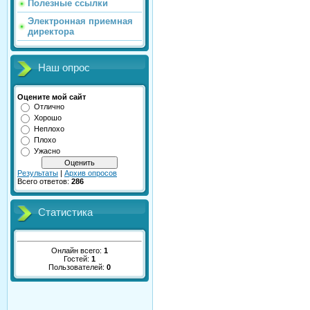
Полезные ссылки
Электронная приемная
директора
Наш опрос
Оцените мой сайт
Отлично
Хорошо
Неплохо
Плохо
Ужасно
Результаты
|
Архив опросов
Всего ответов:
286
Статистика
Онлайн всего:
1
Гостей:
1
Пользователей:
0