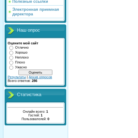
Полезные ссылки
Электронная приемная
директора
Наш опрос
Оцените мой сайт
Отлично
Хорошо
Неплохо
Плохо
Ужасно
Результаты
|
Архив опросов
Всего ответов:
286
Статистика
Онлайн всего:
1
Гостей:
1
Пользователей:
0