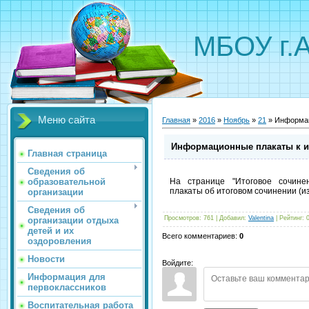
МБОУ г.
Меню сайта
Главная
»
2016
»
Ноябрь
»
21
» Информац
Информационные плакаты к и
Главная страница
Сведения об
образовательной
На странице "Итоговое сочине
плакаты об итоговом сочинении (из
организации
Сведения об
Просмотров
:
761
|
Добавил
:
Valentina
|
Рейтинг
:
организации отдыха
детей и их
Всего комментариев
:
0
оздоровления
Новости
Войдите:
Информация для
первоклассников
Воспитательная работа