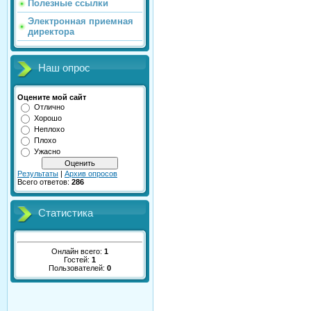
Полезные ссылки
Электронная приемная
директора
Наш опрос
Оцените мой сайт
Отлично
Хорошо
Неплохо
Плохо
Ужасно
Результаты
|
Архив опросов
Всего ответов:
286
Статистика
Онлайн всего:
1
Гостей:
1
Пользователей:
0