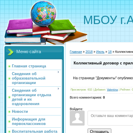
МБОУ г.
Меню сайта
Главная
»
2018
»
Июль
»
18
» Коллективн
Коллективный договор с при
Главная страница
Сведения об
образовательной
На странице "Документы" опублико
организации
Сведения об
Просмотров
:
632
|
Добавил
:
Valentina
|
Рейтинг
:
организации отдыха
Всего комментариев
:
0
детей и их
оздоровления
Войдите:
Новости
Информация для
первоклассников
Воспитательная работа
Отправить