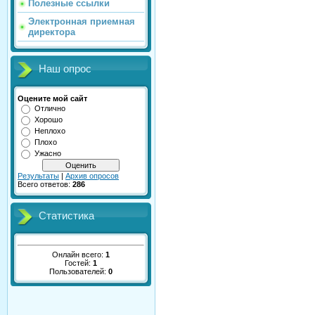
Полезные ссылки
Электронная приемная
директора
Наш опрос
Оцените мой сайт
Отлично
Хорошо
Неплохо
Плохо
Ужасно
Результаты
|
Архив опросов
Всего ответов:
286
Статистика
Онлайн всего:
1
Гостей:
1
Пользователей:
0