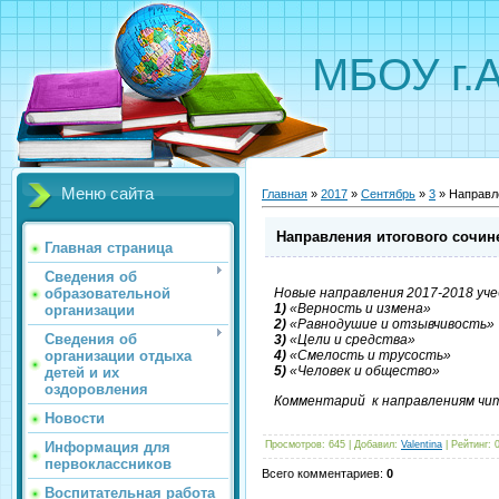
МБОУ г.
Меню сайта
Главная
»
2017
»
Сентябрь
»
3
» Направле
Направления итогового сочинен
Главная страница
Сведения об
образовательной
Новые направления 2017-2018 уче
1)
«Верность и измена»
организации
2)
«Равнодушие и отзывчивость»
Сведения об
3)
«Цели и средства»
организации отдыха
4)
«Смелость и трусость»
5)
«Человек и общество»
детей и их
оздоровления
Комментарий к направлениям ч
Новости
Информация для
Просмотров
:
645
|
Добавил
:
Valentina
|
Рейтинг
:
первоклассников
Всего комментариев
:
0
Воспитательная работа