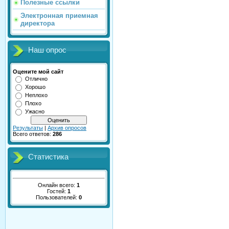
Полезные ссылки
Электронная приемная
директора
Наш опрос
Оцените мой сайт
Отлично
Хорошо
Неплохо
Плохо
Ужасно
Результаты
|
Архив опросов
Всего ответов:
286
Статистика
Онлайн всего:
1
Гостей:
1
Пользователей:
0