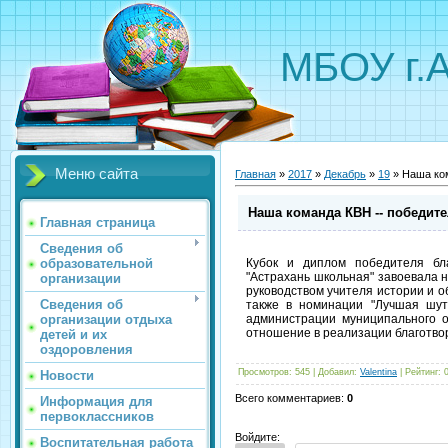
МБОУ г.
Меню сайта
Главная
»
2017
»
Декабрь
»
19
» Наша ком
Наша команда КВН -- победит
Главная страница
Сведения об
образовательной
Кубок и диплом победителя бла
"Астрахань школьная" завоевала 
организации
руководством учителя истории и 
Сведения об
также в номинации "Лучшая шут
организации отдыха
администрации муниципального о
отношение в реализации благотвор
детей и их
оздоровления
Просмотров
:
545
|
Добавил
:
Valentina
|
Рейтинг
:
Новости
Всего комментариев
:
0
Информация для
первоклассников
Войдите:
Воспитательная работа