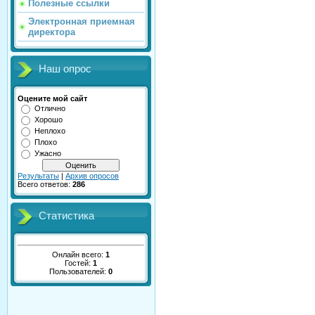
Полезные ссылки
Электронная приемная
директора
Наш опрос
Оцените мой сайт
Отлично
Хорошо
Неплохо
Плохо
Ужасно
Результаты
|
Архив опросов
Всего ответов:
286
Статистика
Онлайн всего:
1
Гостей:
1
Пользователей:
0