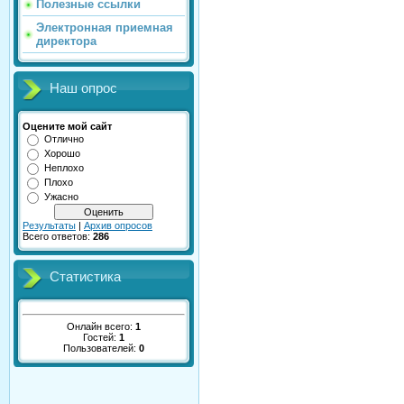
Полезные ссылки
Электронная приемная
директора
Наш опрос
Оцените мой сайт
Отлично
Хорошо
Неплохо
Плохо
Ужасно
Результаты
|
Архив опросов
Всего ответов:
286
Статистика
Онлайн всего:
1
Гостей:
1
Пользователей:
0