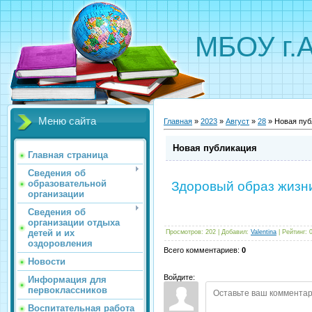
МБОУ г.
Меню сайта
Главная
»
2023
»
Август
»
28
» Новая пуб
Новая публикация
Главная страница
Сведения об
образовательной
Здоровый образ жизни
организации
Сведения об
организации отдыха
детей и их
Просмотров
:
202
|
Добавил
:
Valentina
|
Рейтинг
:
оздоровления
Всего комментариев
:
0
Новости
Войдите:
Информация для
первоклассников
Воспитательная работа