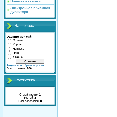
Полезные ссылки
Электронная приемная
директора
Наш опрос
Оцените мой сайт
Отлично
Хорошо
Неплохо
Плохо
Ужасно
Результаты
|
Архив опросов
Всего ответов:
286
Статистика
Онлайн всего:
1
Гостей:
1
Пользователей:
0