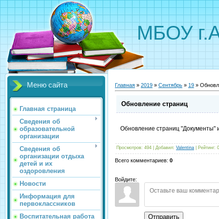
МБОУ г.
Меню сайта
Главная
»
2019
»
Сентябрь
»
19
» Обновл
Обновление страниц
Главная страница
Сведения об
образовательной
Обновление страниц "Документы" и
организации
Сведения об
Просмотров
:
494
|
Добавил
:
Valentina
|
Рейтинг
:
организации отдыха
Всего комментариев
:
0
детей и их
оздоровления
Войдите:
Новости
Информация для
первоклассников
Воспитательная работа
Отправить