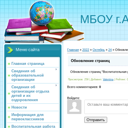
МБОУ г.
Меню сайта
Главная
»
2022
»
Октябрь
»
24
» Обновле
Обновление страниц
Главная страница
Сведения об
Обновление страниц "Воспитательная р
образовательной
организации
Просмотров
:
258
|
Добавил
:
Valentina
|
Рейтинг
:
Сведения об
Всего комментариев
:
0
организации отдыха
детей и их
Войдите:
оздоровления
Новости
Информация для
первоклассников
Отправить
Воспитательная работа