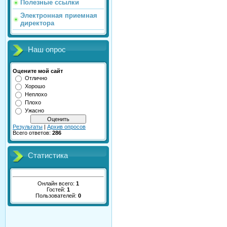
Полезные ссылки
Электронная приемная
директора
Наш опрос
Оцените мой сайт
Отлично
Хорошо
Неплохо
Плохо
Ужасно
Результаты
|
Архив опросов
Всего ответов:
286
Статистика
Онлайн всего:
1
Гостей:
1
Пользователей:
0