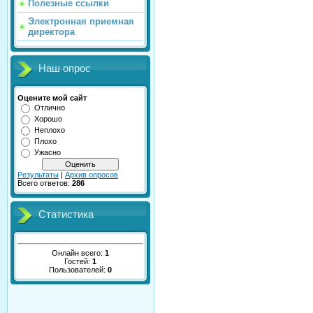
Полезные ссылки
Электронная приемная
директора
Наш опрос
Оцените мой сайт
Отлично
Хорошо
Неплохо
Плохо
Ужасно
Результаты
|
Архив опросов
Всего ответов:
286
Статистика
Онлайн всего:
1
Гостей:
1
Пользователей:
0