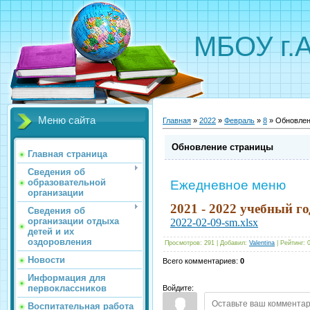
МБОУ г.
Меню сайта
Главная
»
2022
»
Февраль
»
8
» Обновлен
Обновление страницы
Главная страница
Сведения об
образовательной
Ежедневное меню
организации
2021 - 2022 учебный го
Сведения об
организации отдыха
2022-02-09-sm.xlsx
детей и их
оздоровления
Просмотров
:
291
|
Добавил
:
Valentina
|
Рейтинг
:
Новости
Всего комментариев
:
0
Информация для
первоклассников
Войдите:
Воспитательная работа