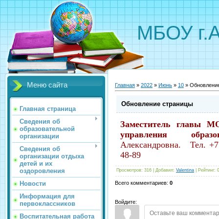
МБОУ г.
Меню сайта
Главная
»
2022
»
Июнь
»
10
» Обновлени
Обновление страницы
Главная страница
Сведения об
Заместитель главы МО
образовательной
управления обра
организации
Александровна
. Тел. +7
Сведения об
48-89
организации отдыха
детей и их
оздоровления
Просмотров
:
316
|
Добавил
:
Valentina
|
Рейтинг
:
Новости
Всего комментариев
:
0
Информация для
Войдите:
первоклассников
Воспитательная работа