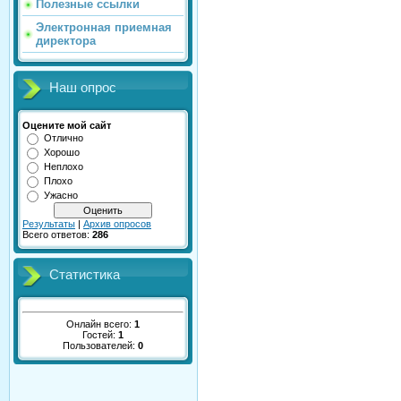
Полезные ссылки
Электронная приемная
директора
Наш опрос
Оцените мой сайт
Отлично
Хорошо
Неплохо
Плохо
Ужасно
Результаты
|
Архив опросов
Всего ответов:
286
Статистика
Онлайн всего:
1
Гостей:
1
Пользователей:
0