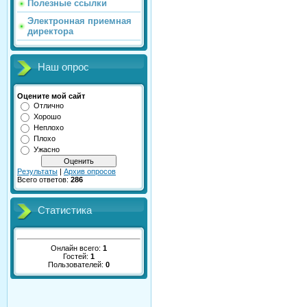
Полезные ссылки
Электронная приемная
директора
Наш опрос
Оцените мой сайт
Отлично
Хорошо
Неплохо
Плохо
Ужасно
Результаты
|
Архив опросов
Всего ответов:
286
Статистика
Онлайн всего:
1
Гостей:
1
Пользователей:
0