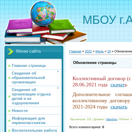
МБОУ г.
Меню сайта
Главная
»
2022
»
Июль
»
19
» Обновлени
Обновление страницы
Главная страница
Сведения об
образовательной
Коллективный договор (с
организации
28.06.2021 года
скачат
ь
Сведения об
Дополнительное согл
организации отдыха
детей и их
коллективному договор
оздоровления
2021-2024 годы
скачать
Новости
Информация для
Просмотров
:
231
|
Добавил
:
Valentina
|
Рейтинг
:
первоклассников
Всего комментариев
:
0
Воспитательная работа