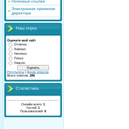
Полезные ссылки
Электронная приемная
директора
Наш опрос
Оцените мой сайт
Отлично
Хорошо
Неплохо
Плохо
Ужасно
Результаты
|
Архив опросов
Всего ответов:
286
Статистика
Онлайн всего:
1
Гостей:
1
Пользователей:
0