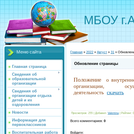
МБОУ г.
Меню сайта
Главная
»
2022
»
Август
»
31
» Обновлен
Обновление страницы
Главная страница
Сведения об
образовательной
Положение
о внутренне
организации
организации, осущ
Сведения об
деятельность
скачать
организации отдыха
детей и их
оздоровления
Новости
Просмотров
:
255
|
Добавил
:
Valentina
|
Рейтинг
:
Информация для
Всего комментариев
:
0
первоклассников
Воспитательная работа
Войдите: