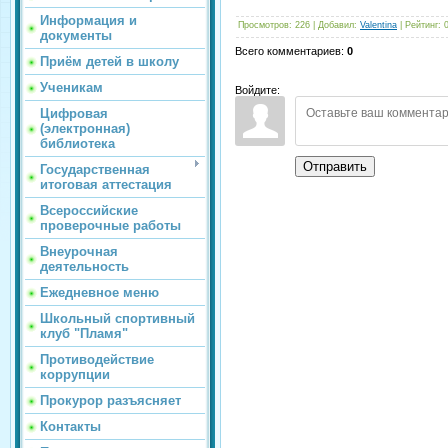
Информация и
Просмотров
:
226
|
Добавил
:
Valentina
|
Рейтинг
:
документы
Всего комментариев
:
0
Приём детей в школу
Ученикам
Войдите:
Цифровая
(электронная)
библиотека
Отправить
Государственная
итоговая аттестация
Всероссийские
проверочные работы
Внеурочная
деятельность
Ежедневное меню
Школьный спортивный
клуб "Пламя"
Противодействие
коррупции
Прокурор разъясняет
Контакты