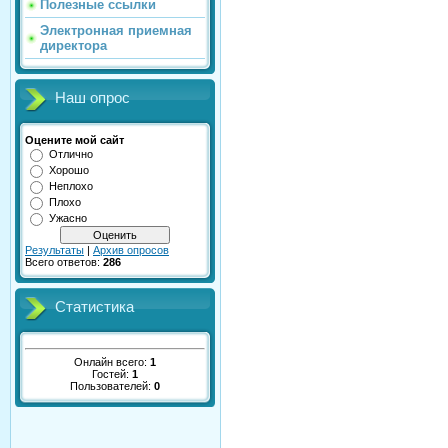
Полезные ссылки
Электронная приемная
директора
Наш опрос
Оцените мой сайт
Отлично
Хорошо
Неплохо
Плохо
Ужасно
Результаты
|
Архив опросов
Всего ответов:
286
Статистика
Онлайн всего:
1
Гостей:
1
Пользователей:
0