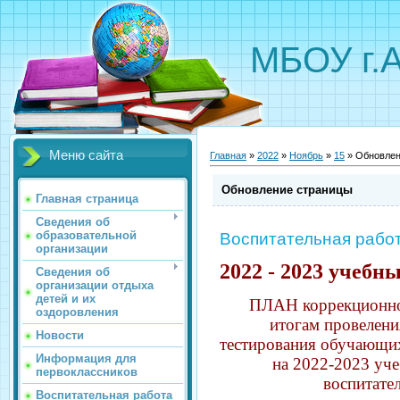
МБОУ г.
Меню сайта
Главная
»
2022
»
Ноябрь
»
15
» Обновлен
Обновление страницы
Главная страница
Сведения об
образовательной
Воспитательная рабо
организации
2022 - 2023 учебны
Сведения об
организации отдыха
детей и их
ПЛАН коррекционно
оздоровления
итогам провелени
Новости
тестирования обучающи
Информация для
на 2022-2023 уче
первоклассников
воспитате
Воспитательная работа