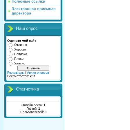
Полезные ссылки
Электронная приемная
директора
Наш опрос
Оцените мой сайт
Отлично
Хорошо
Неплохо
Плохо
Ужасно
Результаты
|
Архив опросов
Всего ответов:
287
Статистика
Онлайн всего:
1
Гостей:
1
Пользователей:
0