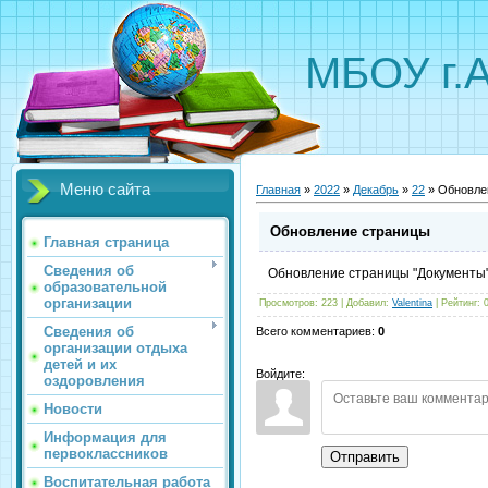
МБОУ г.
Меню сайта
Главная
»
2022
»
Декабрь
»
22
» Обновле
Обновление страницы
Главная страница
Сведения об
Обновление страницы "Документы
образовательной
организации
Просмотров
:
223
|
Добавил
:
Valentina
|
Рейтинг
:
Сведения об
Всего комментариев
:
0
организации отдыха
детей и их
Войдите:
оздоровления
Новости
Информация для
первоклассников
Отправить
Воспитательная работа