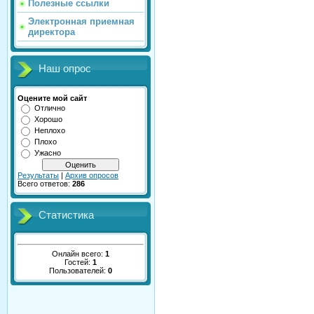
Полезные ссылки
Электронная приемная
директора
Наш опрос
Оцените мой сайт
Отлично
Хорошо
Неплохо
Плохо
Ужасно
Результаты
|
Архив опросов
Всего ответов:
286
Статистика
Онлайн всего:
1
Гостей:
1
Пользователей:
0