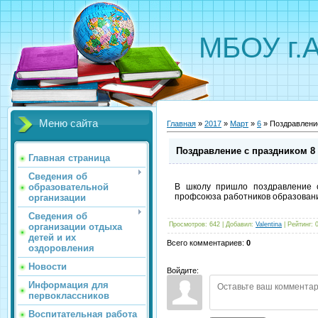
МБОУ г.
Меню сайта
Главная
»
2017
»
Март
»
6
» Поздравлени
Поздравление с праздником 8
Главная страница
Сведения об
образовательной
В школу пришло поздравление с
профсоюза работников образовани
организации
Сведения об
Просмотров
:
642
|
Добавил
:
Valentina
|
Рейтинг
:
организации отдыха
детей и их
Всего комментариев
:
0
оздоровления
Новости
Войдите:
Информация для
первоклассников
Воспитательная работа