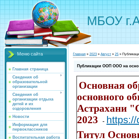
МБОУ г.
Меню сайта
Главная
»
2023
»
Август
»
25
» Публикац
Публикации ООП ООО на осно
Главная страница
Сведения об
образовательной
Основная об
организации
основного о
Сведения об
организации отдыха
детей и их
Астрахани 
оздоровления
2023
https:/
Новости
-
Информация для
первоклассников
Титул Основ
Воспитательная работа