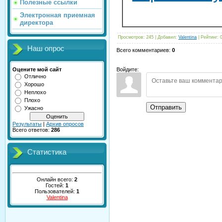
Полезные ссылки
Электронная приемная
директора
Просмотров
:
245
|
Добавил
:
Valentina
|
Рейтинг
:
Наш опрос
Всего комментариев
:
0
Оцените мой сайт
Войдите:
Отлично
Хорошо
Неплохо
Плохо
Отправить
Ужасно
Результаты
|
Архив опросов
Всего ответов:
286
Статистика
Онлайн всего:
2
Гостей:
1
Пользователей:
1
Valentina