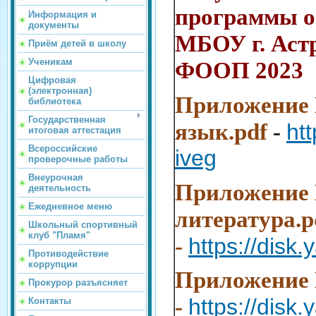
программы о
Информация и
документы
МБОУ г. Аст
Приём детей в школу
Ученикам
ФООП 2023
Цифровая
(электронная)
Приложение 
библиотека
Государственная
язык.pdf
-
ht
итоговая аттестация
Всероссийские
iveg
проверочные работы
Внеурочная
Приложение 
деятельность
Ежедневное меню
литература.p
Школьный спортивный
клуб "Пламя"
-
https://dis
Противодействие
коррупции
Приложение 
Прокурор разъясняет
-
https://disk
Контакты