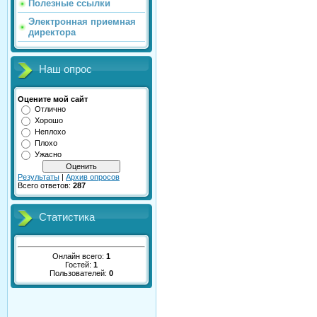
Полезные ссылки
Электронная приемная
директора
Наш опрос
Оцените мой сайт
Отлично
Хорошо
Неплохо
Плохо
Ужасно
Результаты
|
Архив опросов
Всего ответов:
287
Статистика
Онлайн всего:
1
Гостей:
1
Пользователей:
0