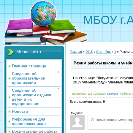
МБОУ г.
Меню сайта
Главная
»
2018
»
Сентябрь
»
1
» Режим р
Режим работы школы и учеб
Главная страница
Сведения об
образовательной
На странице "Документы" опубли
2019 учебном году и учебные план
организации
Сведения об
Просмотров
:
625
|
Добавил
:
Valentina
|
Рейтинг
:
организации отдыха
детей и их
Всего комментариев
:
0
оздоровления
Новости
Войдите:
Информация для
первоклассников
Воспитательная работа