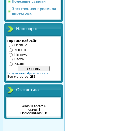
Полезные ссылки
Электронная приемная
директора
Наш опрос
Оцените мой сайт
Отлично
Хорошо
Неплохо
Плохо
Ужасно
Результаты
|
Архив опросов
Всего ответов:
286
Статистика
Онлайн всего:
1
Гостей:
1
Пользователей:
0