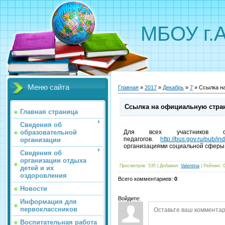
МБОУ г.
Меню сайта
Главная
»
2017
»
Декабрь
»
7
» Ссылка на
Ссылка на официальную стран
Главная страница
Сведения об
образовательной
Для всех участников обр
педагогов.
http://bus.gov.ru/pub/
организации
организациями социальной сферы
Сведения об
организации отдыха
Просмотров
:
535
|
Добавил
:
Valentina
|
Рейтинг
:
детей и их
оздоровления
Всего комментариев
:
0
Новости
Войдите:
Информация для
первоклассников
Воспитательная работа