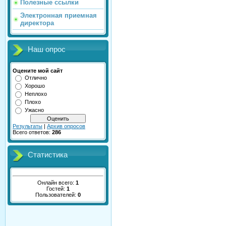
Полезные ссылки
Электронная приемная
директора
Наш опрос
Оцените мой сайт
Отлично
Хорошо
Неплохо
Плохо
Ужасно
Результаты
|
Архив опросов
Всего ответов:
286
Статистика
Онлайн всего:
1
Гостей:
1
Пользователей:
0