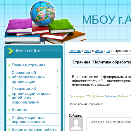
МБОУ г.
Меню сайта
Главная
»
2017
»
Июнь
»
23
» Страница "
Страница "Политика обработк
Главная страница
Сведения об
образовательной
В соответствии с федеральным за
образовательной организации
организации
персональных данных
"..
Сведения об
организации отдыха
Просмотров
:
705
|
Добавил
:
Valentina
|
Рейтинг
:
детей и их
оздоровления
Всего комментариев
:
0
Новости
Войдите:
Информация для
первоклассников
Воспитательная работа