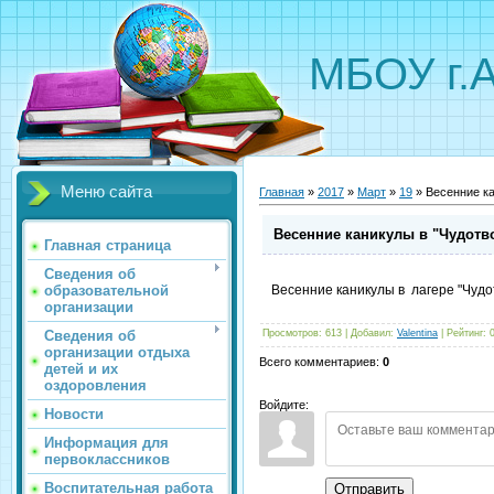
МБОУ г.
Меню сайта
Главная
»
2017
»
Март
»
19
» Весенние ка
Весенние каникулы в "Чудотв
Главная страница
Сведения об
образовательной
Весенние каникулы в лагере "Чуд
организации
Сведения об
Просмотров
:
613
|
Добавил
:
Valentina
|
Рейтинг
:
организации отдыха
Всего комментариев
:
0
детей и их
оздоровления
Войдите:
Новости
Информация для
первоклассников
Воспитательная работа
Отправить