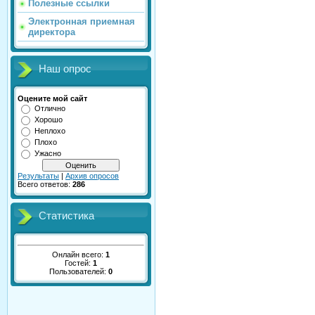
Полезные ссылки
Электронная приемная
директора
Наш опрос
Оцените мой сайт
Отлично
Хорошо
Неплохо
Плохо
Ужасно
Результаты
|
Архив опросов
Всего ответов:
286
Статистика
Онлайн всего:
1
Гостей:
1
Пользователей:
0