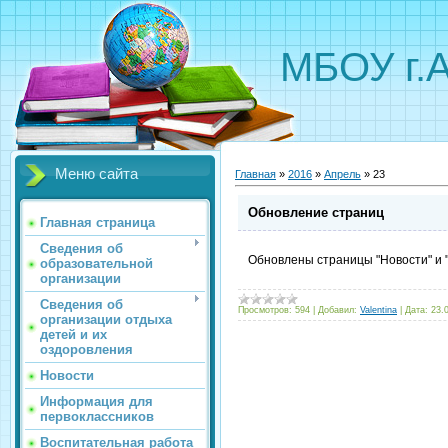
МБОУ г.
Меню сайта
Главная
»
2016
»
Апрель
»
23
Обновление страниц
Главная страница
Сведения об
Обновлены страницы "Новости" и 
образовательной
организации
Сведения об
Просмотров:
594
|
Добавил:
Valentina
|
Дата:
23.
организации отдыха
детей и их
оздоровления
Новости
Информация для
первоклассников
Воспитательная работа