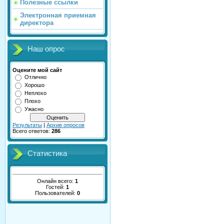
Полезные ссылки
Электронная приемная
директора
Наш опрос
Оцените мой сайт
Отлично
Хорошо
Неплохо
Плохо
Ужасно
Результаты
|
Архив опросов
Всего ответов:
286
Статистика
Онлайн всего:
1
Гостей:
1
Пользователей:
0