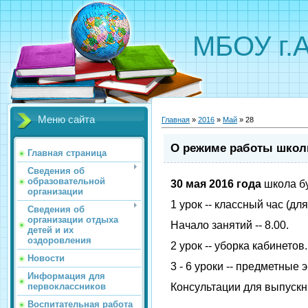
МБОУ г.
Меню сайта
Главная
»
2016
»
Май
»
28
О режиме работы школы
Главная страница
Сведения об
образовательной
30 мая 2016 года
школа бу
организации
1 урок -- классный час (для
Сведения об
организации отдыха
Начало занятий -- 8.00.
детей и их
оздоровления
2 урок -- уборка кабинетов.
Новости
3 - 6 уроки -- предметные 
Информация для
первоклассников
Консультации для выпускни
Воспитательная работа
Учебна