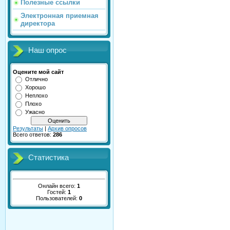
Полезные ссылки
Электронная приемная
директора
Наш опрос
Оцените мой сайт
Отлично
Хорошо
Неплохо
Плохо
Ужасно
Результаты
|
Архив опросов
Всего ответов:
286
Статистика
Онлайн всего:
1
Гостей:
1
Пользователей:
0