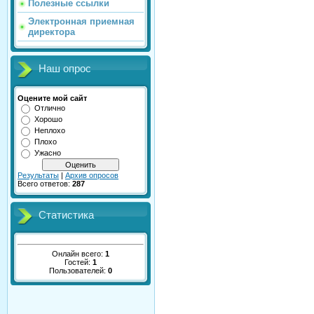
Полезные ссылки
Электронная приемная
директора
Наш опрос
Оцените мой сайт
Отлично
Хорошо
Неплохо
Плохо
Ужасно
Результаты
|
Архив опросов
Всего ответов:
287
Статистика
Онлайн всего:
1
Гостей:
1
Пользователей:
0