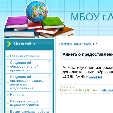
МБОУ г.
Меню сайта
Главная
»
2016
»
Декабрь
»
28
Анкета о предоставлен
Главная страница
Сведения об
образовательной
Анкета изучения запросо
организации
дополнительных образов
«СОШ № 49»
ссылка
Сведения об
организации отдыха
детей и их
оздоровления
Просмотров:
649
|
Добавил:
Valentin
Новости
Информация для
первоклассников
Воспитательная работа