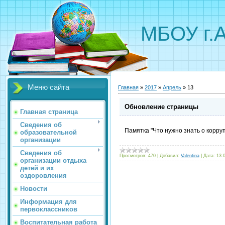
МБОУ г.
Меню сайта
Главная
»
2017
»
Апрель
»
13
Обновление страницы
Главная страница
Сведения об
Памятка "Что нужно знать о корру
образовательной
организации
Сведения об
Просмотров:
470
|
Добавил:
Valentina
|
Дата:
13.
организации отдыха
детей и их
оздоровления
Новости
Информация для
первоклассников
Воспитательная работа