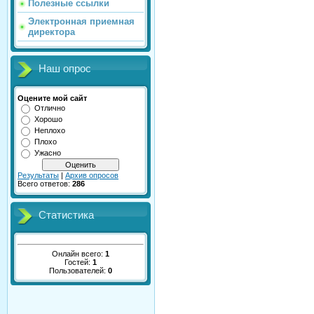
Полезные ссылки
Электронная приемная
директора
Наш опрос
Оцените мой сайт
Отлично
Хорошо
Неплохо
Плохо
Ужасно
Результаты
|
Архив опросов
Всего ответов:
286
Статистика
Онлайн всего:
1
Гостей:
1
Пользователей:
0