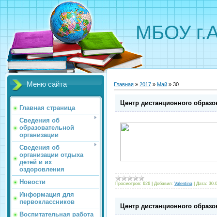
МБОУ г.
Меню сайта
Главная
»
2017
»
Май
»
30
Центр дистанционного образо
Главная страница
Сведения об
образовательной
организации
Сведения об
организации отдыха
детей и их
оздоровления
Новости
Просмотров:
626
|
Добавил:
Valentina
|
Дата:
30.
Информация для
первоклассников
Центр дистанционного образо
Воспитательная работа