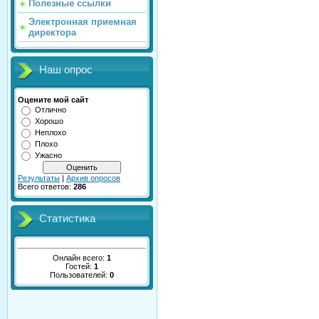
Полезные ссылки
Электронная приемная
директора
Наш опрос
Оцените мой сайт
Отлично
Хорошо
Неплохо
Плохо
Ужасно
Результаты
|
Архив опросов
Всего ответов:
286
Статистика
Онлайн всего:
1
Гостей:
1
Пользователей:
0