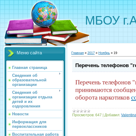
МБОУ г.
Меню сайта
Главная
»
2017
»
Ноябрь
»
19
Перечень телефонов "г
Главная страница
Сведения об
образовательной
Перечень телефонов "
организации
принимаются сообщен
Сведения об
оборота наркотиков
с
организации отдыха
детей и их
оздоровления
Новости
Просмотров:
647
|
Добавил:
Valentin
Информация для
первоклассников
Воспитательная работа