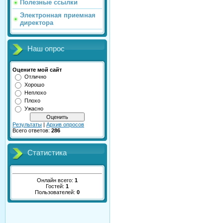
Полезные ссылки
Электронная приемная
директора
Наш опрос
Оцените мой сайт
Отлично
Хорошо
Неплохо
Плохо
Ужасно
Результаты
|
Архив опросов
Всего ответов:
286
Статистика
Онлайн всего:
1
Гостей:
1
Пользователей:
0