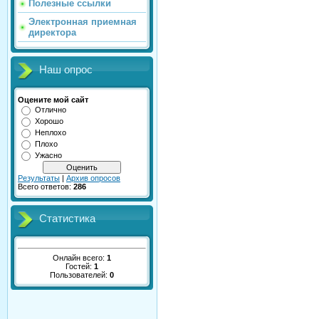
Полезные ссылки
Электронная приемная
директора
Наш опрос
Оцените мой сайт
Отлично
Хорошо
Неплохо
Плохо
Ужасно
Результаты
|
Архив опросов
Всего ответов:
286
Статистика
Онлайн всего:
1
Гостей:
1
Пользователей:
0