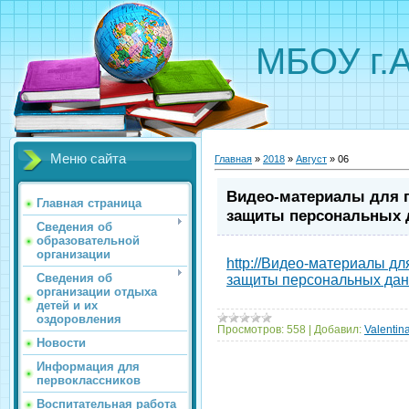
МБОУ г.
Меню сайта
Главная
»
2018
»
Август
»
06
Видео-материалы для 
Главная страница
защиты персональных 
Сведения об
образовательной
организации
http://Видео-материалы д
Сведения об
защиты персональных да
организации отдыха
детей и их
оздоровления
Просмотров:
558
|
Добавил:
Valentin
Новости
Информация для
первоклассников
Воспитательная работа