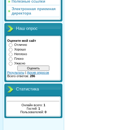
Полезные ссылки
Электронная приемная
директора
Наш опрос
Оцените мой сайт
Отлично
Хорошо
Неплохо
Плохо
Ужасно
Результаты
|
Архив опросов
Всего ответов:
286
Статистика
Онлайн всего:
1
Гостей:
1
Пользователей:
0