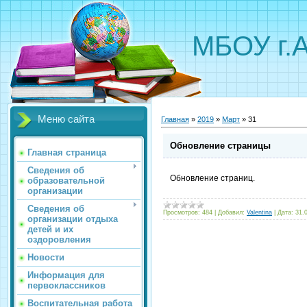
МБОУ г.
Меню сайта
Главная
»
2019
»
Март
»
31
Обновление страницы
Главная страница
Сведения об
Обновление страниц.
образовательной
организации
Сведения об
Просмотров:
484
|
Добавил:
Valentina
|
Дата:
31.
организации отдыха
детей и их
оздоровления
Новости
Информация для
первоклассников
Воспитательная работа