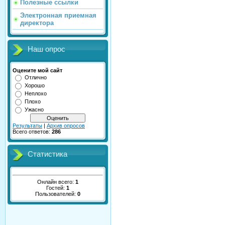
Полезные ссылки
Электронная приемная
директора
Наш опрос
Оцените мой сайт
Отлично
Хорошо
Неплохо
Плохо
Ужасно
Результаты
|
Архив опросов
Всего ответов:
286
Статистика
Онлайн всего:
1
Гостей:
1
Пользователей:
0