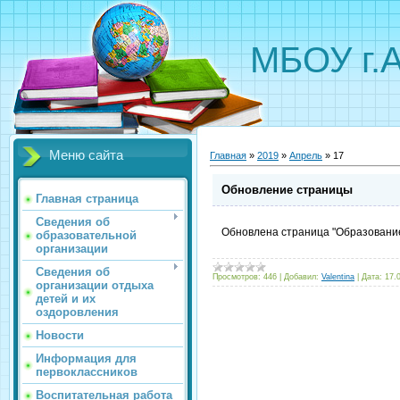
МБОУ г.
Меню сайта
Главная
»
2019
»
Апрель
»
17
Обновление страницы
Главная страница
Сведения об
Обновлена страница "Образовани
образовательной
организации
Сведения об
Просмотров:
446
|
Добавил:
Valentina
|
Дата:
17.
организации отдыха
детей и их
оздоровления
Новости
Информация для
первоклассников
Воспитательная работа