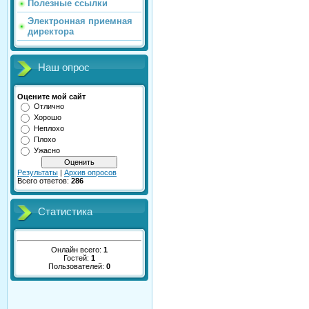
Полезные ссылки
Электронная приемная
директора
Наш опрос
Оцените мой сайт
Отлично
Хорошо
Неплохо
Плохо
Ужасно
Результаты
|
Архив опросов
Всего ответов:
286
Статистика
Онлайн всего:
1
Гостей:
1
Пользователей:
0