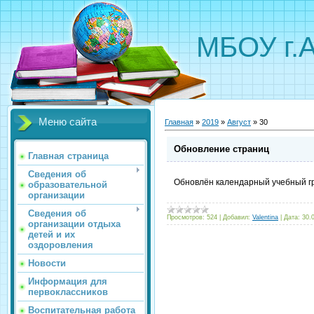
МБОУ г.
Меню сайта
Главная
»
2019
»
Август
»
30
Обновление страниц
Главная страница
Сведения об
Обновлён календарный учебный гр
образовательной
организации
Сведения об
Просмотров:
524
|
Добавил:
Valentina
|
Дата:
30.
организации отдыха
детей и их
оздоровления
Новости
Информация для
первоклассников
Воспитательная работа