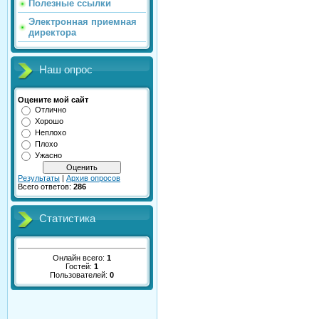
Полезные ссылки
Электронная приемная
директора
Наш опрос
Оцените мой сайт
Отлично
Хорошо
Неплохо
Плохо
Ужасно
Результаты
|
Архив опросов
Всего ответов:
286
Статистика
Онлайн всего:
1
Гостей:
1
Пользователей:
0