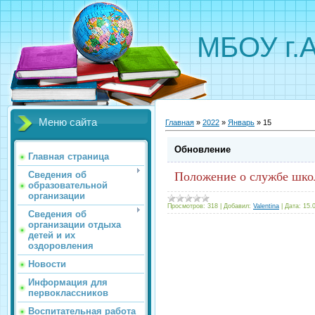
МБОУ г.
Меню сайта
Главная
»
2022
»
Январь
»
15
Обновление
Главная страница
Сведения об
Положение о службе шк
образовательной
организации
Просмотров:
318
|
Добавил:
Valentina
|
Дата:
15.
Сведения об
организации отдыха
детей и их
оздоровления
Новости
Информация для
первоклассников
Воспитательная работа