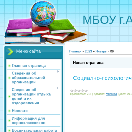
МБОУ г.
Меню сайта
Главная
»
2023
»
Январь
»
09
Новая страница
Главная страница
Сведения об
Социално-психологич
образовательной
организации
Сведения об
организации отдыха
Просмотров:
218
|
Добавил:
Valentina
|
Дата:
09.
детей и их
оздоровления
Новости
Информация для
первоклассников
Воспитательная работа