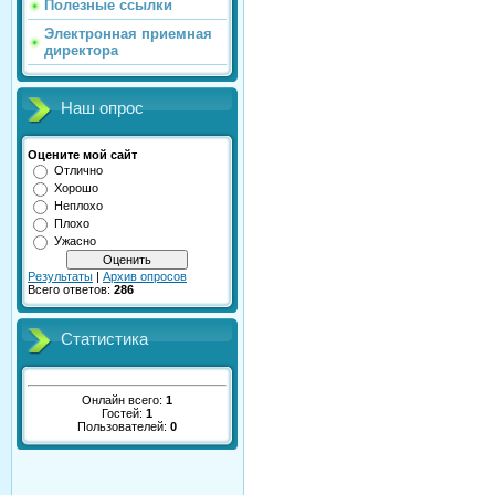
Полезные ссылки
Электронная приемная
директора
Наш опрос
Оцените мой сайт
Отлично
Хорошо
Неплохо
Плохо
Ужасно
Результаты
|
Архив опросов
Всего ответов:
286
Статистика
Онлайн всего:
1
Гостей:
1
Пользователей:
0