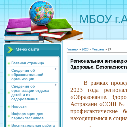
МБОУ г.
Меню сайта
Главная
»
2023
»
Февраль
»
27
Региональная антинарк
Главная страница
Здоровье. Безопасност
Сведения об
образовательной
организации
В рамк
ах прове
Сведения об
2023 года регионал
организации отдыха
детей и их
«Образование. Здор
оздоровления
Астрахани «СОШ № 4
Новости
профилактические б
Информация для
находящимися в соци
первоклассников
Воспитательная работа