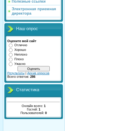
Полезные ссылки
Электронная приемная
директора
Наш опрос
Оцените мой сайт
Отлично
Хорошо
Неплохо
Плохо
Ужасно
Результаты
|
Архив опросов
Всего ответов:
286
Статистика
Онлайн всего:
1
Гостей:
1
Пользователей:
0