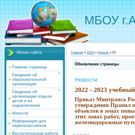
МБОУ г.
Меню сайта
Главная
»
2023
»
Апрель
»
07
Обновление страницы
Главная страница
Сведения об
Новости
образовательной
организации
2022 - 2023 учебный
Сведения об
организации отдыха
Приказ Минтранса Рос
детей и их
утверждении Правил 
оздоровления
объектов в зонах пов
Новости
этих зонах работ, прое
Информация для
железнодорожные пут
первоклассников
Воспитательная работа