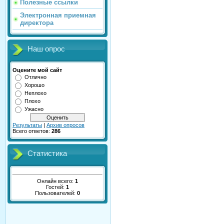
Полезные ссылки
Электронная приемная
директора
Наш опрос
Оцените мой сайт
Отлично
Хорошо
Неплохо
Плохо
Ужасно
Результаты
|
Архив опросов
Всего ответов:
286
Статистика
Онлайн всего:
1
Гостей:
1
Пользователей:
0