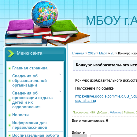
МБОУ г.
Меню сайта
Главная
»
2019
»
Март
»
26
» Конкурс изо
Конкурс изобразительного иск
Главная страница
Сведения об
образовательной
Конкурс изобразительного искусств
организации
Положение по ссылке
Сведения об
https://drive.google.com/file/d
организации отдыха
usp=sharing
детей и их
оздоровления
Просмотров
:
479
|
Добавил
:
Valentina
|
Рейтинг
:
Новости
Всего комментариев
:
0
Информация для
первоклассников
Войдите:
Воспитательная работа