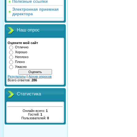
Полезные ссылки
Электронная приемная
директора
Наш опрос
Оцените мой сайт
Отлично
Хорошо
Неплохо
Плохо
Ужасно
Результаты
|
Архив опросов
Всего ответов:
286
Статистика
Онлайн всего:
1
Гостей:
1
Пользователей:
0