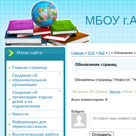
МБОУ г.
Меню сайта
Главная
»
2016
»
Май
»
7
» Обновление с
Обновление страниц
Главная страница
Сведения об
образовательной
Обновлены страницы "Новости", "
организации
Сведения об
Просмотров
:
643
|
Добавил
:
Valentina
|
Рейтинг
:
организации отдыха
Всего комментариев
:
0
детей и их
оздоровления
Войдите:
Новости
Информация для
первоклассников
Воспитательная работа
Отправить