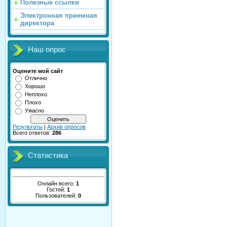
Полезные ссылки
Электронная приемная
директора
Наш опрос
Оцените мой сайт
Отлично
Хорошо
Неплохо
Плохо
Ужасно
Результаты
|
Архив опросов
Всего ответов:
286
Статистика
Онлайн всего:
1
Гостей:
1
Пользователей:
0