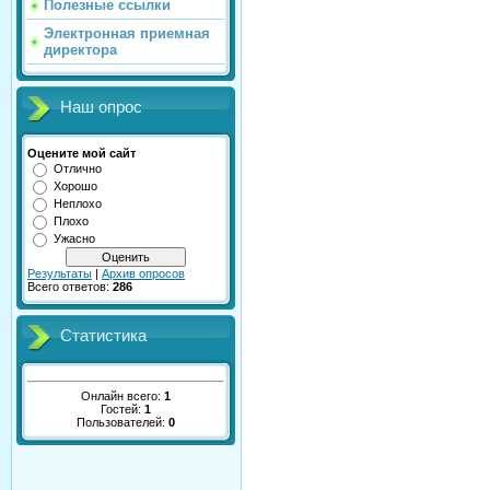
Полезные ссылки
Электронная приемная
директора
Наш опрос
Оцените мой сайт
Отлично
Хорошо
Неплохо
Плохо
Ужасно
Результаты
|
Архив опросов
Всего ответов:
286
Статистика
Онлайн всего:
1
Гостей:
1
Пользователей:
0