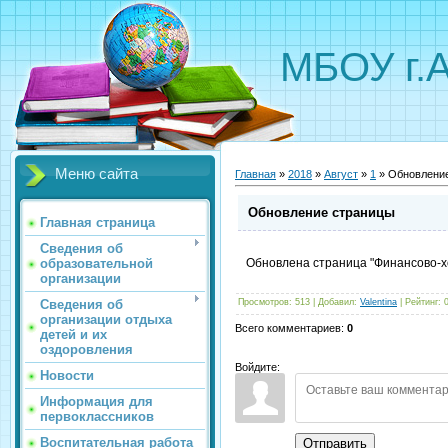
МБОУ г.
Меню сайта
Главная
»
2018
»
Август
»
1
» Обновлени
Обновление страницы
Главная страница
Сведения об
образовательной
Обновлена страница "Финансово-х
организации
Сведения об
Просмотров
:
513
|
Добавил
:
Valentina
|
Рейтинг
:
организации отдыха
Всего комментариев
:
0
детей и их
оздоровления
Войдите:
Новости
Информация для
первоклассников
Воспитательная работа
Отправить