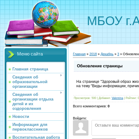
МБОУ г.
Меню сайта
Главная
»
2018
»
Декабрь
»
3
» Обновлен
Обновление страницы
Главная страница
Сведения об
образовательной
На странице "Здоровый образ жиз
на тему "Виды информации, причин
организации
Сведения об
Просмотров
:
500
|
Добавил
:
Valentina
|
Рейтинг
:
организации отдыха
детей и их
Всего комментариев
:
0
оздоровления
Новости
Войдите:
Информация для
первоклассников
Воспитательная работа