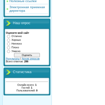
Полезные ссылки
Электронная приемная
директора
Наш опрос
Оцените мой сайт
Отлично
Хорошо
Неплохо
Плохо
Ужасно
Результаты
|
Архив опросов
Всего ответов:
286
Статистика
Онлайн всего:
1
Гостей:
1
Пользователей:
0