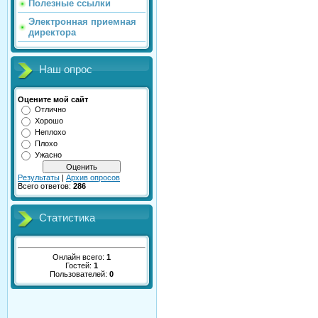
Полезные ссылки
Электронная приемная
директора
Наш опрос
Оцените мой сайт
Отлично
Хорошо
Неплохо
Плохо
Ужасно
Результаты
|
Архив опросов
Всего ответов:
286
Статистика
Онлайн всего:
1
Гостей:
1
Пользователей:
0