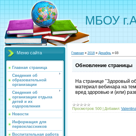
МБОУ г.
Меню сайта
Главная
»
2018
»
Декабрь
»
03
Обновление страницы
Главная страница
Сведения об
образовательной
На странице "Здоровый об
организации
материал вебинара на те
вред здоровью и (или) раз
Сведения об
организации отдыха
детей и их
оздоровления
Просмотров:
500
|
Добавил:
Valentin
Новости
Информация для
первоклассников
Воспитательная работа