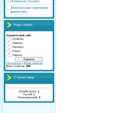
Полезные ссылки
Электронная приемная
директора
Наш опрос
Оцените мой сайт
Отлично
Хорошо
Неплохо
Плохо
Ужасно
Результаты
|
Архив опросов
Всего ответов:
286
Статистика
Онлайн всего:
1
Гостей:
1
Пользователей:
0