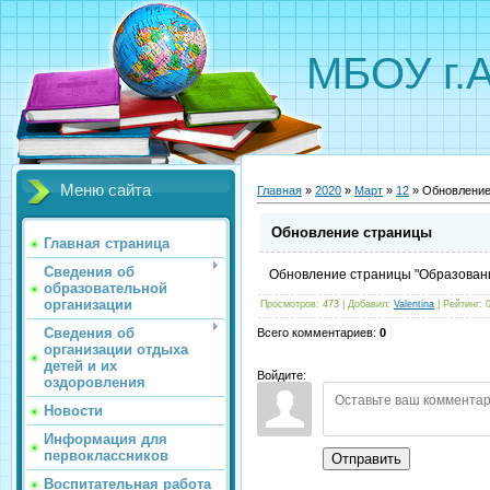
МБОУ г.
Меню сайта
Главная
»
2020
»
Март
»
12
» Обновление
Обновление страницы
Главная страница
Сведения об
Обновление страницы "Образовани
образовательной
организации
Просмотров
:
473
|
Добавил
:
Valentina
|
Рейтинг
:
Сведения об
Всего комментариев
:
0
организации отдыха
детей и их
Войдите:
оздоровления
Новости
Информация для
первоклассников
Отправить
Воспитательная работа