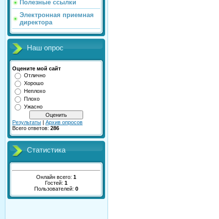
Полезные ссылки
Электронная приемная
директора
Наш опрос
Оцените мой сайт
Отлично
Хорошо
Неплохо
Плохо
Ужасно
Результаты
|
Архив опросов
Всего ответов:
286
Статистика
Онлайн всего:
1
Гостей:
1
Пользователей:
0