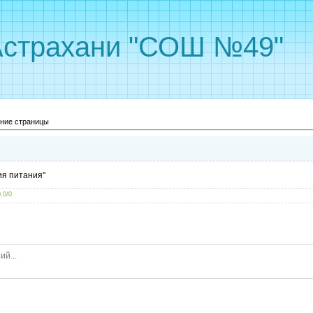
Астрахани "СОШ №49"
ние страницы
я питания"
0.0
/
0