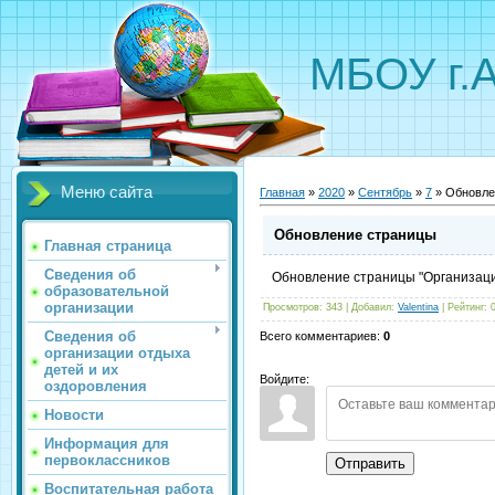
МБОУ г.
Меню сайта
Главная
»
2020
»
Сентябрь
»
7
» Обновле
Обновление страницы
Главная страница
Сведения об
Обновление страницы "Организаци
образовательной
организации
Просмотров
:
343
|
Добавил
:
Valentina
|
Рейтинг
:
Сведения об
Всего комментариев
:
0
организации отдыха
детей и их
Войдите:
оздоровления
Новости
Информация для
первоклассников
Отправить
Воспитательная работа