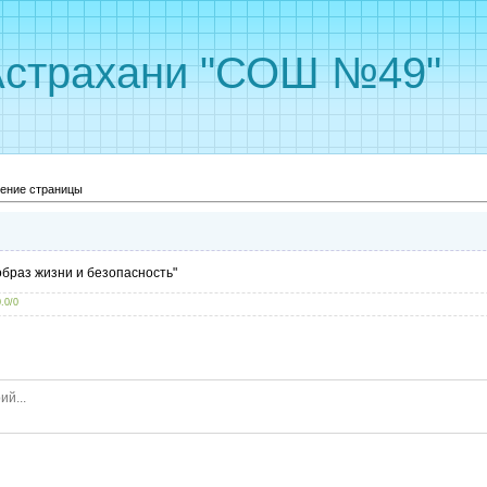
Астрахани "СОШ №49"
ение страницы
браз жизни и безопасность"
0.0
/
0