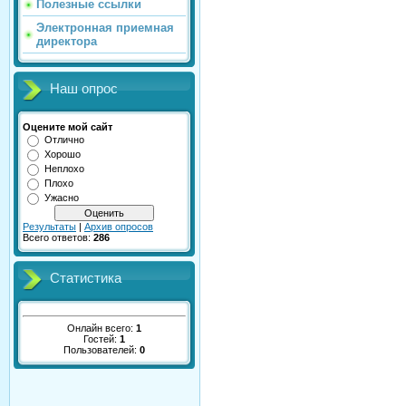
Полезные ссылки
Электронная приемная
директора
Наш опрос
Оцените мой сайт
Отлично
Хорошо
Неплохо
Плохо
Ужасно
Результаты
|
Архив опросов
Всего ответов:
286
Статистика
Онлайн всего:
1
Гостей:
1
Пользователей:
0