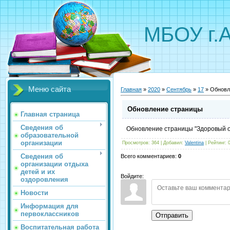
МБОУ г.
Меню сайта
Главная
»
2020
»
Сентябрь
»
17
» Обновл
Обновление страницы
Главная страница
Сведения об
Обновление страницы "Здоровый о
образовательной
организации
Просмотров
:
364
|
Добавил
:
Valentina
|
Рейтинг
:
Сведения об
Всего комментариев
:
0
организации отдыха
детей и их
Войдите:
оздоровления
Новости
Информация для
первоклассников
Отправить
Воспитательная работа