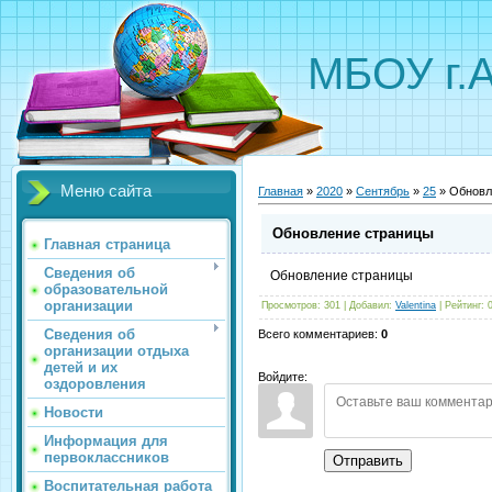
МБОУ г.
Меню сайта
Главная
»
2020
»
Сентябрь
»
25
» Обновл
Обновление страницы
Главная страница
Сведения об
Обновление страницы
образовательной
организации
Просмотров
:
301
|
Добавил
:
Valentina
|
Рейтинг
:
Сведения об
Всего комментариев
:
0
организации отдыха
детей и их
Войдите:
оздоровления
Новости
Информация для
первоклассников
Отправить
Воспитательная работа