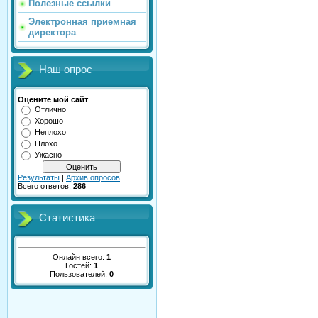
Полезные ссылки
Электронная приемная
директора
Наш опрос
Оцените мой сайт
Отлично
Хорошо
Неплохо
Плохо
Ужасно
Результаты
|
Архив опросов
Всего ответов:
286
Статистика
Онлайн всего:
1
Гостей:
1
Пользователей:
0