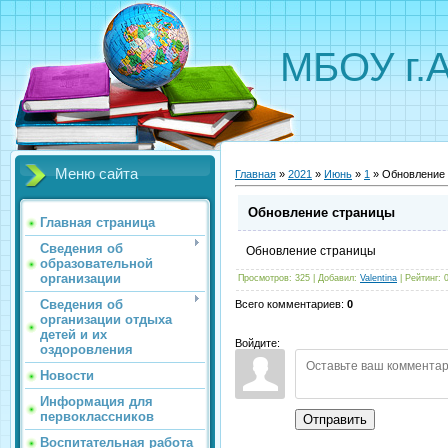
МБОУ г.
Меню сайта
Главная
»
2021
»
Июнь
»
1
» Обновление
Обновление страницы
Главная страница
Сведения об
Обновление страницы
образовательной
организации
Просмотров
:
325
|
Добавил
:
Valentina
|
Рейтинг
:
Сведения об
Всего комментариев
:
0
организации отдыха
детей и их
Войдите:
оздоровления
Новости
Информация для
первоклассников
Отправить
Воспитательная работа