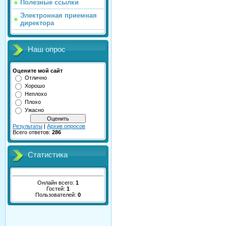
Полезные ссылки
Электронная приемная
директора
Наш опрос
Оцените мой сайт
Отлично
Хорошо
Неплохо
Плохо
Ужасно
Результаты
|
Архив опросов
Всего ответов:
286
Статистика
Онлайн всего:
1
Гостей:
1
Пользователей:
0