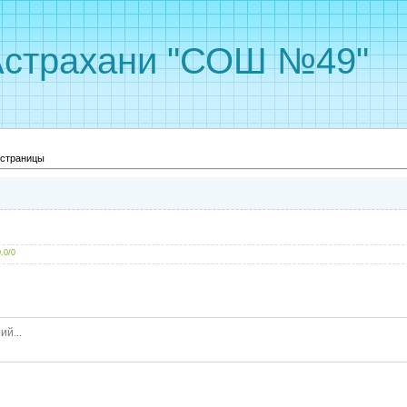
Астрахани "СОШ №49"
 страницы
0.0
/
0