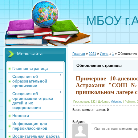
МБОУ г.
Меню сайта
Главная
»
2021
»
Июнь
»
1
» Обновление
Обновление страницы
Главная страница
Сведения об
Примерное 10-дневно
образовательной
Астрахани "СОШ № 
организации
пришкольном лагере с 
Сведения об
организации отдыха
Просмотров
:
322
|
Добавил
:
Valentina
|
Рейтинг
:
детей и их
оздоровления
Всего комментариев
:
0
Новости
Войдите:
Информация для
первоклассников
Воспитательная работа