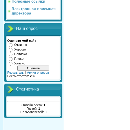
Полезные ссылки
Электронная приемная
директора
Наш опрос
Оцените мой сайт
Отлично
Хорошо
Неплохо
Плохо
Ужасно
Результаты
|
Архив опросов
Всего ответов:
286
Статистика
Онлайн всего:
1
Гостей:
1
Пользователей:
0