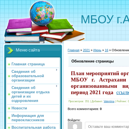
МБОУ г.
Меню сайта
Главная
»
2021
»
Июнь
»
16
» Обновлени
Обновление страницы
Главная страница
Сведения об
План мероприятий орга
образовательной
МБОУ г. Астрахани
организации
организованными в
Сведения об
период 2021 года
ссыл
организации отдыха
детей и их
оздоровления
Просмотров
:
351
|
Добавил
:
Valentina
|
Рейтинг
:
Новости
Всего комментариев
:
0
Информация для
первоклассников
Войдите:
Воспитательная работа