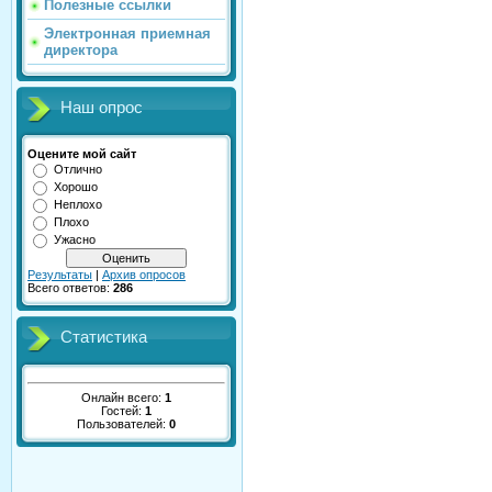
Полезные ссылки
Электронная приемная
директора
Наш опрос
Оцените мой сайт
Отлично
Хорошо
Неплохо
Плохо
Ужасно
Результаты
|
Архив опросов
Всего ответов:
286
Статистика
Онлайн всего:
1
Гостей:
1
Пользователей:
0