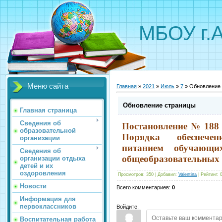
МБОУ г.
Меню сайта
Главная
»
2021
»
Июль
»
7
» Обновление
Обновление страницы
Главная страница
Сведения об
Постановление № 188 
образовательной
Порядка обеспече
организации
питанием обучающ
Сведения об
общеобразовательных 
организации отдыха
детей и их
оздоровления
Просмотров
:
350
|
Добавил
:
Valentina
|
Рейтинг
:
Новости
Всего комментариев
:
0
Информация для
первоклассников
Войдите:
Воспитательная работа