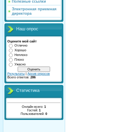
Полезные ссылки
Электронная приемная
директора
Наш опрос
Оцените мой сайт
Отлично
Хорошо
Неплохо
Плохо
Ужасно
Результаты
|
Архив опросов
Всего ответов:
286
Статистика
Онлайн всего:
1
Гостей:
1
Пользователей:
0